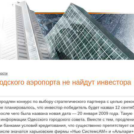
мости
одского аэропорта не найдут инвестора
продлен конкурс по выбору стратегического партнера с целью рек
ее планировалось, что инвестор-победитель будет назван 12 сентяб
после чего была названа новая дата — 20 января 2009 года. Так
информации Одесского городского совета. Вместе с тем, продлени
 банками условий кредитования, что существенно препятствует с
 числе значатся харьковские фирмы «Нью СистемсАМ» и «Альпари+»