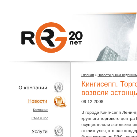
Главная
»
Новости рынка недвижи
Кингисепп. Торг
возвели эстонц
09.12.2008
О КОМПАНИИ
Компании
В городе Кингисепп Ленин
крупного торгового центра
СМИ о нас
НОВОСТИ
осуществляли эстонские и
откликнулся, кто нас подд
была компания РЭК - совме