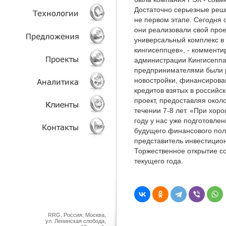
Достаточно серьезные реш
не первом этапе. Сегодня 
УСЛУГИ
они реализовали свой прое
универсальный комплекс в 
ТЕХНОЛОГИИ
кингисеппцев», - комменти
администрации Кингисеппа
ОБЪЕКТЫ
предпринимателями были 
новостройки, финансирован
ПРОЕКТЫ
кредитов взятых в российс
проект, предоставляя около
течении 7-8 лет. «При хор
АНАЛИТИКА
году у нас уже подготовлен
будущего финансового пол
КЛИЕНТЫ
представитель инвестицион
Торжественное открытие с
КОНТАКТЫ
текущего года.
RRG, Россия, Москва,
ул. Ленинская слобода,