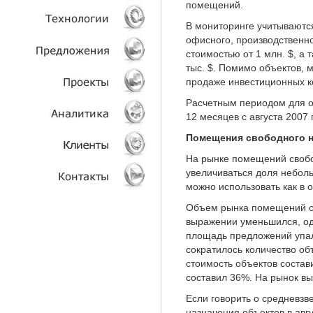
помещений.
В мониторинге учитываютс
УСЛУГИ
офисного, производственно
стоимостью от 1 млн. $, а 
ТЕХНОЛОГИИ
тыс. $. Помимо объектов, 
продаже инвестиционных к
ОБЪЕКТЫ
Расчетным периодом для о
12 месяцев с августа 2007 
ПРОЕКТЫ
Помещения свободного н
АНАЛИТИКА
На рынке помещений своб
увеличиваться доля небол
можно использовать как в о
КЛИЕНТЫ
Объем рынка помещений с
КОНТАКТЫ
выражении уменьшился, о
площадь предложений упала
сократилось количество об
стоимость объектов состави
составил 36%. На рынок в
Если говорить о средневз
назначения объектов в авгу