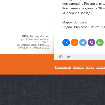
помещений в России счита
Компания арендовала 36 т
«Северная звезда».
Мария Волкова,
Радио "Business FM" от 07.
RRG, Россия, Москва,
ул. Ленинская слобода,
д. 19, стр. 1,
БЦ Омега Плаза, офис 319
Телефон
+7 (495) 981 0012
О компании
|
Новости
|
Услуги
|
Техно