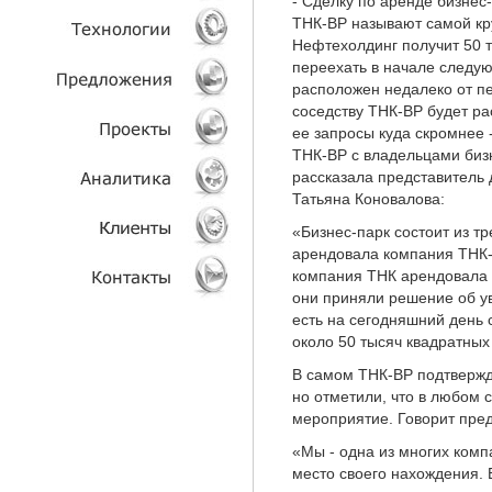
- Сделку по аренде бизне
ТНК-ВР называют самой кр
Нефтехолдинг получит 50 т
УСЛУГИ
переехать в начале следу
расположен недалеко от п
ТЕХНОЛОГИИ
соседству ТНК-ВР будет р
ее запросы куда скромнее -
ОБЪЕКТЫ
ТНК-ВР с владельцами биз
рассказала представитель
ПРОЕКТЫ
Татьяна Коновалова:
«Бизнес-парк состоит из тр
АНАЛИТИКА
арендовала компания ТНК-
компания ТНК арендовала 
КЛИЕНТЫ
они приняли решение об ув
есть на сегодняшний день 
около 50 тысяч квадратных
КОНТАКТЫ
В самом ТНК-ВР подтвержд
но отметили, что в любом 
мероприятие. Говорит пре
«Мы - одна из многих комп
место своего нахождения. 