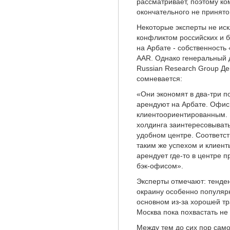
рассматривает, поэтому ко
окончательного не принято.
Некоторые эксперты не иск
конфликтом российских и б
на Арбате - собственность
AAR. Однако генеральный 
Russian Research Group Де
сомневается:
«Они экономят в два-три п
арендуют на Арбате. Офис
клиентоориентированным. 
холдинга заинтересовывать
удобном центре. Соответст
таким же успехом и клиент
арендует где-то в центре п
бэк-офисом».
Эксперты отмечают: тенде
окраину особенно популярн
основном из-за хорошей тр
Москва пока похвастать не
Между тем до сих пор сам