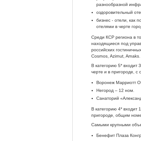
разнообразной инфр
оздоровительный оте
бизнес - отели, как 
отелями в черте горо
Среди КСР региона в т
находящиеся под упра
российских гостиничн
Cosmos, Azimut, Amaks.
В категорию 5* входит 
черте и в пригороде, 
Воронеж Марриотт От
Негород – 12 ном.
Санаторий «Александ
В категорию 4* входит 1
пригороде, общим ном
Самыми крупными объе
Бенефит Плаза Конгр