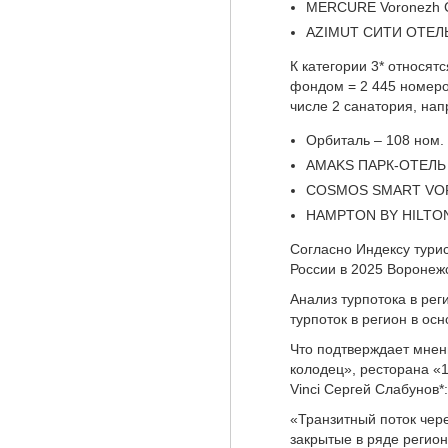
MERCURE Voronezh Ce
AZIMUT СИТИ ОТЕЛЬ
К категории 3* относя
фондом = 2 445 номеро
числе 2 санатория, нап
Орбиталь – 108 ном.
AMAKS ПАРК-ОТЕЛЬ 
COSMOS SMART VOR
HAMPTON BY HILTON
Согласно Индексу тури
России в 2025 Воронежс
Анализ турпотока в ре
турпоток в регион в ос
Что подтверждает мне
колодец», ресторана «15
Vinci Сергей Слабунов*:
«Транзитный поток чере
закрытые в ряде регио