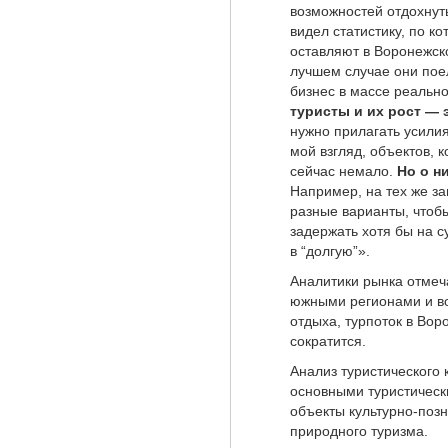
возможностей отдохнуть
видел статистику, по к
оставляют в Воронежско
лучшем случае они поел
бизнес в массе реально
туристы и их рост —
нужно прилагать усилия
мой взгляд, объектов, 
сейчас немало.
Но о н
Например, на тех же за
разные варианты, чтоб
задержать хотя бы на с
в “долгую”».
Аналитики рынка отмеч
южными регионами и в
отдыха, турпоток в Вор
сократится.
Анализ туристического 
основными туристическ
объекты культурно-позн
природного туризма.