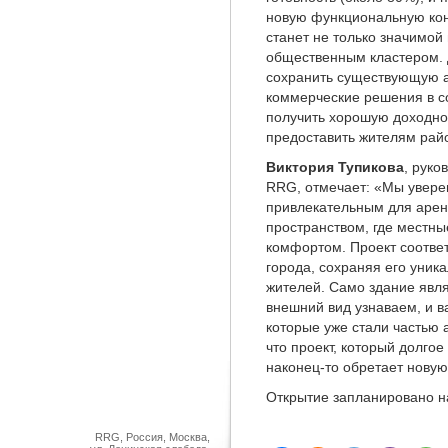
новую функциональную кон
станет не только значимой
общественным кластером. 
сохранить существующую ар
коммерческие решения в со
получить хорошую доходнос
предоставить жителям райо
Виктория Тупикова
, руко
RRG, отмечает: «Мы уверен
привлекательным для арен
пространством, где местны
комфортом. Проект соотве
города, сохраняя его уник
жителей. Само здание явля
внешний вид узнаваем, и 
которые уже стали частью 
что проект, который долго
наконец-то обретает новую 
Открытие запланировано на
RRG, Россия, Москва,