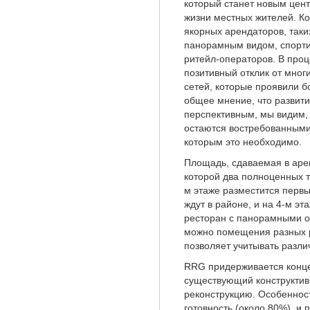
который станет новым цент
жизни местных жителей. Ко
якорных арендаторов, таких
панорамным видом, спорти
ритейл-операторов. В про
позитивный отклик от мног
сетей, которые проявили б
общее мнение, что развити
перспективным, мы видим, 
остаются востребованными
которым это необходимо.
Площадь, сдаваемая в аренд
которой два полноценных т
м этаже разместится перв
ждут в районе, и на 4-м э
ресторан с панорамными о
можно помещения разных ра
позволяет учитывать разли
RRG придерживается конце
существующий конструктив
реконструкцию. Особенност
готовность (около 80%), и