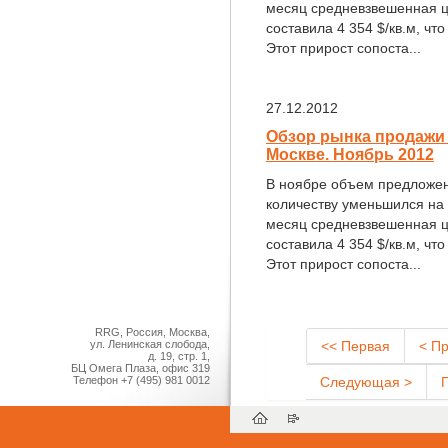
месяц средневзвешенная ц
составила 4 354 $/кв.м, чт
Этот прирост сопоста...
27.12.2012
Обзор рынка продажи
Москве. Ноябрь 2012
В ноябре объем предложен
количеству уменьшился на 
месяц средневзвешенная ц
составила 4 354 $/кв.м, чт
Этот прирост сопоста...
RRG, Россия, Москва,
ул. Ленинская слобода,
<< Первая
< П
д. 19, стр. 1,
БЦ Омега Плаза, офис 319
Телефон
+7 (495) 981 0012
Следующая >